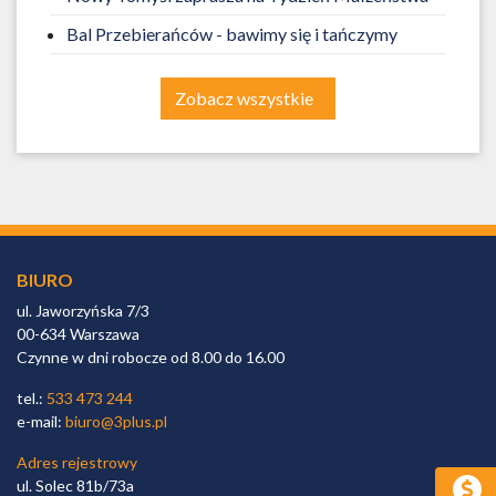
Bal Przebierańców - bawimy się i tańczymy
Zobacz wszystkie
BIURO
ul. Jaworzyńska 7/3
00-634 Warszawa
Czynne w dni robocze od 8.00 do 16.00
tel.:
533 473 244
e-mail:
biuro@3plus.pl
Adres rejestrowy
ul. Solec 81b/73a