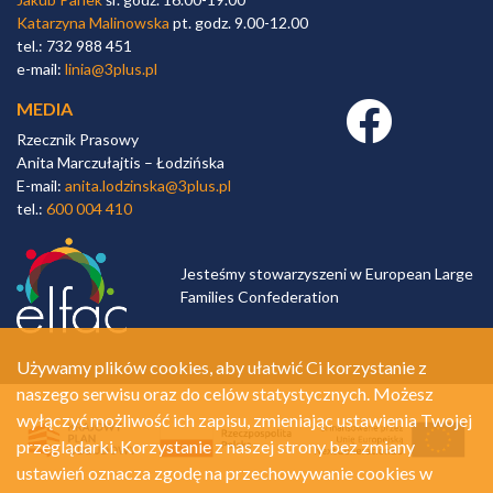
Katarzyna Malinowska
pt. godz. 9.00-12.00
tel.: 732 988 451
e-mail:
linia@3plus.pl
MEDIA
Facebook link
Rzecznik Prasowy
Anita Marczułajtis – Łodzińska
E-mail:
anita.lodzinska@3plus.pl
tel.:
600 004 410
Jesteśmy stowarzyszeni w European Large
Families Confederation
Używamy plików cookies, aby ułatwić Ci korzystanie z
naszego serwisu oraz do celów statystycznych. Możesz
wyłączyć możliwość ich zapisu, zmieniając ustawienia Twojej
przeglądarki. Korzystanie z naszej strony bez zmiany
ustawień oznacza zgodę na przechowywanie cookies w