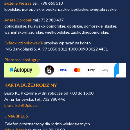
Bożena Pietras
tel.: 798 660 513
lubelskie, małopolskie, podkarpackie, podlaskie, świętokrzyskie,
Aneta Dorobek
tel.: 732 988 437
dolnośląskie, kujawsko-pomorskie, opolskie, pomorskie, śląskie,
warmińsko-mazurskie, wielkopolskie, zachodniopomorskie,
Składki członkowskie
prosimy wpłacać na konto
ING Bank Śląski S. A. 97 1050 1012 1000 0090 3022 4431
Płatności obsługuje
KARTA DUŻEJ RODZINY
Biuro KDR czynne w dni robocze od 7.00 do 15.00
Anna Tanowska, tel.: 732 988 446
biuro_kdr@3plus.pl
LINIA 3PLUS
Telefon przeznaczony dla rodzin wielodzietnych
Jakub Panek
śr. godz. 16.00-19.00