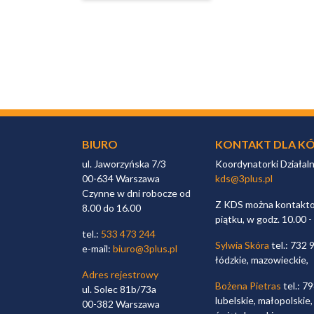
BIURO
KONTAKT DLA KÓ
ul. Jaworzyńska 7/3
Koordynatorki Działal
00-634 Warszawa
kds@3plus.pl
Czynne w dni robocze od
Z KDS można kontaktow
8.00 do 16.00
piątku, w godz. 10.00 -
tel.:
533 473 244
Sylwia Skóra
tel.: 732 
e-mail:
biuro@3plus.pl
łódzkie, mazowieckie,
Adres rejestrowy
Bożena Pietras
tel.: 7
ul. Solec 81b/73a
lubelskie, małopolskie,
00-382 Warszawa