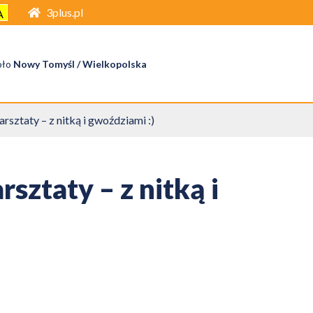
3plus.pl
A
oło
Nowy Tomyśl / Wielkopolska
rsztaty – z nitką i gwoździami :)
sztaty – z nitką i