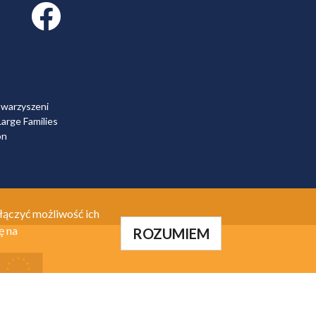
Facebook link
owarzyszeni
arge Families
on
łączyć możliwość ich
ę na
ROZUMIEM