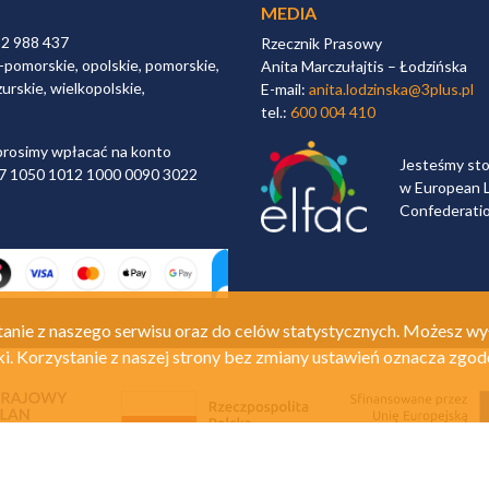
MEDIA
32 988 437
Rzecznik Prasowy
-pomorskie, opolskie, pomorskie,
Anita Marczułajtis – Łodzińska
urskie, wielkopolskie,
E-mail:
anita.lodzinska@3plus.pl
tel.:
600 004 410
rosimy wpłacać na konto
Jesteśmy st
 97 1050 1012 1000 0090 3022
w European L
Confederati
anie z naszego serwisu oraz do celów statystycznych. Możesz wy
ki. Korzystanie z naszej strony bez zmiany ustawień oznacza zgod