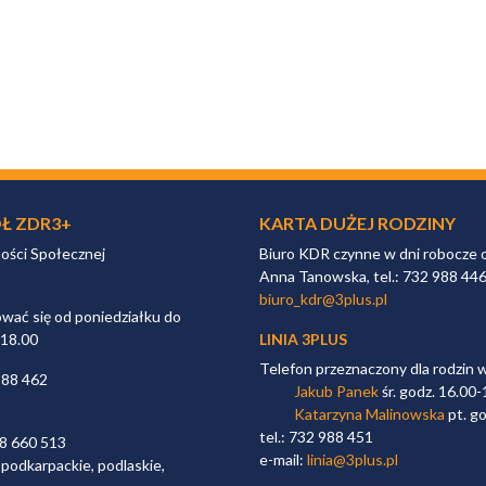
Ł ZDR3+
KARTA DUŻEJ RODZINY
ności Społecznej
Biuro KDR czynne w dni robocze 
Anna Tanowska, tel.: 732 988 44
biuro_kdr@3plus.pl
ać się od poniedziałku do
 18.00
LINIA 3PLUS
Telefon przeznaczony dla rodzin 
988 462
Jakub Panek
śr. godz. 16.00-
Katarzyna Malinowska
pt. go
tel.: 732 988 451
98 660 513
e-mail:
linia@3plus.pl
 podkarpackie, podlaskie,