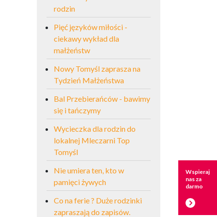
rodzin
Pięć języków miłości -
ciekawy wykład dla
małżeństw
Nowy Tomyśl zaprasza na
Tydzień Małżeństwa
Bal Przebierańców - bawimy
się i tańczymy
Wycieczka dla rodzin do
lokalnej Mleczarni Top
Tomyśl
Nie umiera ten, kto w
Wspieraj
nas za
pamięci żywych
darmo
Co na ferie ? Duże rodzinki
zapraszają do zapisów.