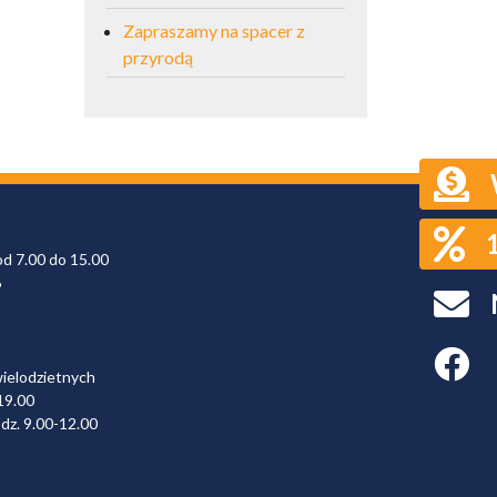
Zapraszamy na spacer z
przyrodą
od 7.00 do 15.00
6
Faceboo
wielodzietnych
19.00
dz. 9.00-12.00