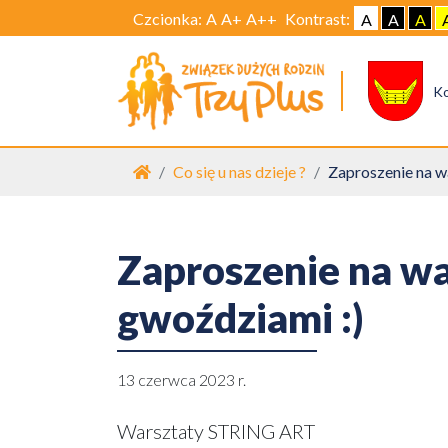
Czcionka:
A
A+
A++
Kontrast:
A
A
A
K
Strona główna
Co się u nas dzieje ?
Zaproszenie na wa
Zaproszenie na war
gwoździami :)
13 czerwca 2023 r.
Warsztaty STRING ART