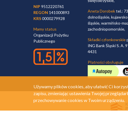
świętokrzyskie,
NIP
9512220761
Aneta Dorobek
tel.: 7
REGON
141000893
dolnośląskie, kujawsko
KRS
0000279928
śląskie, warmińsko-maz
Mamy status
zachodniopomorskie,
Organizacji Pożytku
Składki członkowskie
p
Publicznego
ING Bank Śląski S. A.
4431
Płatności obsługuje
Używamy plików cookies, aby ułatwić Ci korzyst
zapisu, zmieniając ustawienia Twojej przeglądar
przechowywanie cookies w Twoim urządzeniu.