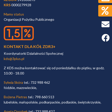
KRS
0000279928
Mamy status
Organizacji Pożytku Publicznego
Faceb
KONTAKT DLA KÓŁ ZDR3+
Koordynatorki Działalności Społecznej
kds@3plus.pl
Z KDS można kontaktować się od poniedziałku do piątku, w godz.
10.00 - 18.00
Sylwia Skóra
tel.: 732 988 462
łódzkie, mazowieckie,
Bożena Pietras
tel.: 798 660 513
lubelskie, małopolskie, podkarpackie, podlaskie, świętokrzyskie,
Aneta Dorobek
tel.: 732 988 437