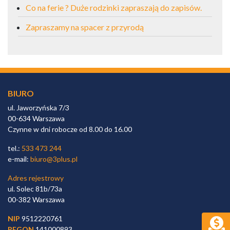
Co na ferie ? Duże rodzinki zapraszają do zapisów.
Zapraszamy na spacer z przyrodą
BIURO
ul. Jaworzyńska 7/3
00-634 Warszawa
Czynne w dni robocze od 8.00 do 16.00
tel.:
533 473 244
e-mail:
biuro@3plus.pl
Adres rejestrowy
ul. Solec 81b/73a
00-382 Warszawa
NIP
9512220761
REGON
141000893