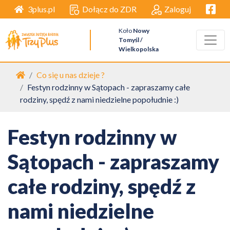
Facebo
Dołącz do ZDR
Zaloguj
3plus.pl
Koło
Nowy
Tomyśl /
Wielkopolska
Strona główna
Co się u nas dzieje ?
Festyn rodzinny w Sątopach - zapraszamy całe
rodziny, spędź z nami niedzielne popołudnie :)
Festyn rodzinny w
Sątopach - zapraszamy
całe rodziny, spędź z
nami niedzielne