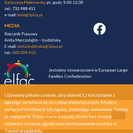
Katarzyna Malinowska
pt. godz. 9.00-12.00
tel.: 732 988 451
e-mail:
linia@3plus.pl
MEDIA
Facebook link
Rzecznik Prasowy
Anita Marczułajtis – Łodzińska
E-mail:
anita.lodzinska@3plus.pl
tel.:
600 004 410
Jesteśmy stowarzyszeni w European Large
Families Confederation
Używamy plików cookies, aby ułatwić Ci korzystanie z
naszego serwisu oraz do celów statystycznych. Możesz
wyłączyć możliwość ich zapisu, zmieniając ustawienia Twojej
przeglądarki. Korzystanie z naszej strony bez zmiany
ustawień oznacza zgodę na przechowywanie cookies w
Twoim urządzeniu.