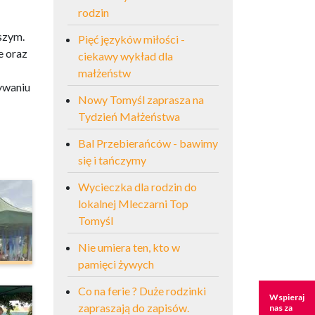
rodzin
szym.
Pięć języków miłości -
e oraz
ciekawy wykład dla
małżeństw
ywaniu
Nowy Tomyśl zaprasza na
Tydzień Małżeństwa
Bal Przebierańców - bawimy
się i tańczymy
Wycieczka dla rodzin do
lokalnej Mleczarni Top
Tomyśl
Nie umiera ten, kto w
pamięci żywych
Co na ferie ? Duże rodzinki
Wspieraj
zapraszają do zapisów.
nas za