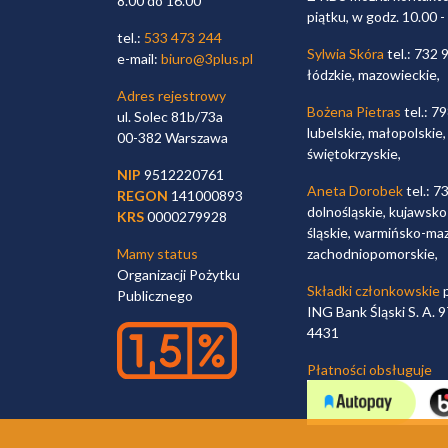
8.00 do 16.00
piątku, w godz. 10.00 -
tel.:
533 473 244
Sylwia Skóra
tel.: 732 
e-mail:
biuro@3plus.pl
łódzkie, mazowieckie,
Adres rejestrowy
Bożena Pietras
tel.: 7
ul. Solec 81b/73a
lubelskie, małopolskie,
00-382 Warszawa
świętokrzyskie,
NIP
9512220761
Aneta Dorobek
tel.: 7
REGON
141000893
dolnośląskie, kujawsko
KRS
0000279928
śląskie, warmińsko-maz
Mamy status
zachodniopomorskie,
Organizacji Pożytku
Składki członkowskie
p
Publicznego
ING Bank Śląski S. A.
4431
Płatności obsługuje