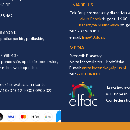
 18.00
LINIA 3PLUS
Telefon przeznaczony dla rodzin 
988 462
Jakub Panek
śr. godz. 16.00-
Katarzyna Malinowska
pt. go
tel.: 732 988 451
98 660 513
e-mail:
linia@3plus.pl
 podkarpackie, podlaskie,
MEDIA
32 988 437
Rzecznik Prasowy
-pomorskie, opolskie, pomorskie,
Anita Marczułajtis – Łodzińska
urskie, wielkopolskie,
E-mail:
anita.lodzinska@3plus.pl
tel.:
600 004 410
rosimy wpłacać na konto
Jesteśmy st
 97 1050 1012 1000 0090 3022
w European L
Confederati