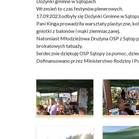
Dożynki gminne w Sątopach
Wrzesień to czas festynów plenerowych.
17.09.2023 odbyły się Dożynki Gminne w Sątopa
Pani Kinga prowadziła warsztaty plastyczne, k
gniotki z balonów i mąki ziemniaczanej.
Natomiast Młodzieżowa Drużyna OSP z Sątop p
brokatowych tatuaży.
Serdecznie dziękuję OSP Sątopy za pomoc, dziew
Dofinansowano przez Ministerstwo Rodziny i Po