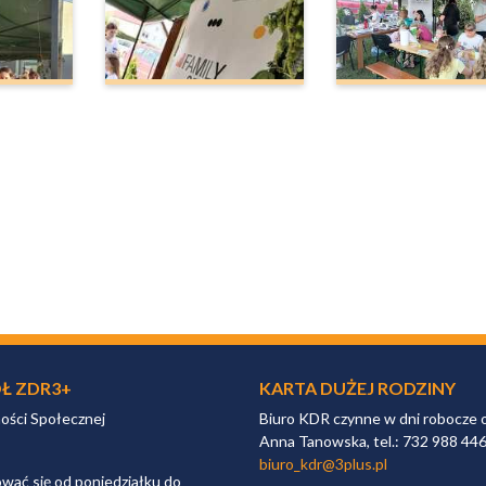
Ł ZDR3+
KARTA DUŻEJ RODZINY
ności Społecznej
Biuro KDR czynne w dni robocze 
Anna Tanowska, tel.: 732 988 44
biuro_kdr@3plus.pl
ać się od poniedziałku do