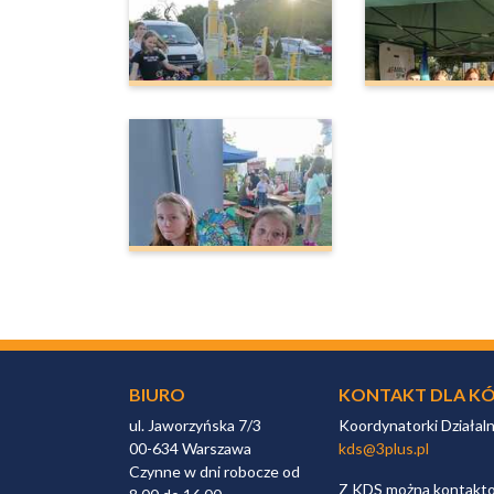
BIURO
KONTAKT DLA KÓ
ul. Jaworzyńska 7/3
Koordynatorki Działal
00-634 Warszawa
kds@3plus.pl
Czynne w dni robocze od
Z KDS można kontaktow