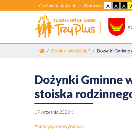
Czcionka:
A
A+
A++
Kontrast:
A
A
A
K
Strona główna
Co się u nas dzieje ?
Dożynki Gminne w
Dożynki Gminne w 
stoiska rodzinneg
17 września 2023 r.
#familyspotnowytomysl