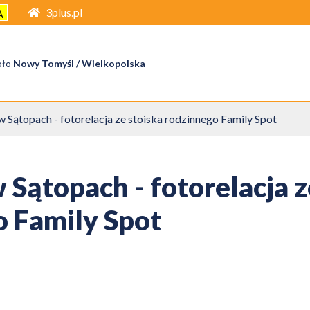
3plus.pl
A
oło
Nowy Tomyśl / Wielkopolska
 Sątopach - fotorelacja ze stoiska rodzinnego Family Spot
Sątopach - fotorelacja z
o Family Spot