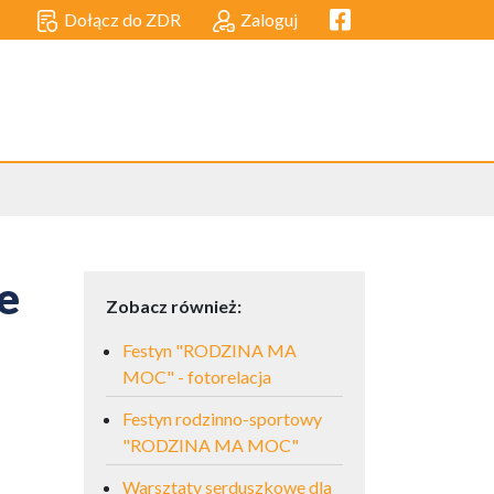
Facebook link
Dołącz do ZDR
Zaloguj
e
Zobacz również:
Festyn "RODZINA MA
MOC" - fotorelacja
Festyn rodzinno-sportowy
"RODZINA MA MOC"
Warsztaty serduszkowe dla