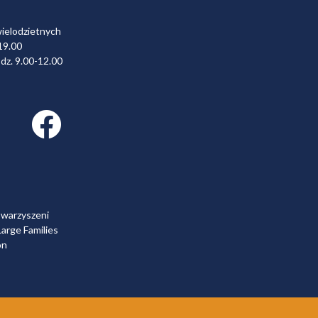
wielodzietnych
19.00
dz. 9.00-12.00
Facebook link
owarzyszeni
arge Families
on